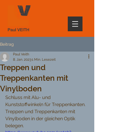
Beitrag
Paul Veith
8. Jan. 2023
1 Min. Lesezeit
Treppen und
Treppenkanten mit
Vinylboden
Schluss mit Alu- und 
Kunststoffwinkeln für Treppenkanten. 
Treppen und Treppenkanten mit 
Vinylboden in der gleichen Optik 
belegen.